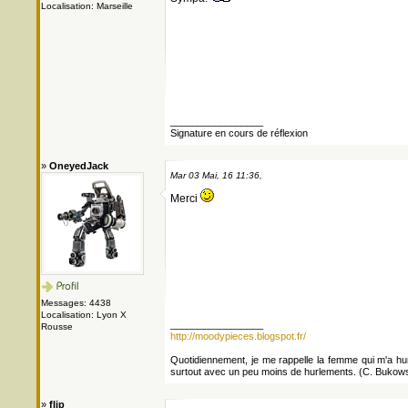
Localisation: Marseille
_________________
Signature en cours de réflexion
»
OneyedJack
Mar 03 Mai, 16 11:36,
Merci
Messages: 4438
Localisation: Lyon X
_________________
Rousse
http://moodypieces.blogspot.fr/
Quotidiennement, je me rappelle la femme qui m'a hurlé
surtout avec un peu moins de hurlements. (C. Bukows
»
flip