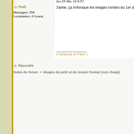
Jeu 05 Mai, 16 8:57,
J'aime, ça m'évoque les images rondes du 1er ap
Messages: 558
Localisation: A l'ouest...
_________________
[ Hartacnut on Flickr ]
Index du forum
~
Images du petit et du moyen format (non cheap)