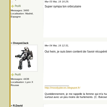
Mar 03 Mai, 16 16:29,
Super sympa ton orbiculaire
Messages: 3460
Localisation: Madrid,
Espagne
»
OneyedJack
Mer 04 Mai, 16 12:31,
Oui hein, je suis bien content de l'avoir récupér
Messages: 4438
Localisation: Lyon X
_________________
Rousse
http://moodypieces.blogspot.fr/
Quotidiennement, je me rappelle la femme qui m'a hurlé
surtout avec un peu moins de hurlements. (C. Bukows
»
R.David