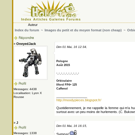
Index
Articles
Galeries
Forums
Auteur
Index du forum
~
Images du petit et du moyen format (non cheap)
~ Orbic
»
OneyedJack
Dim 01 Mai, 16 12:34,
Pologne
Août 2015
-_-_-_-_-_-_-_-_-_-
Orbiculaire
Ilford FP4+ 125
Caffenol
Messages: 4438
Localisation: Lyon X
_________________
Rousse
http://moodypieces.blogspot.fr/
Quotidiennement, je me rappelle la femme qui m'a hurlé
surtout avec un peu moins de hurlements. (C. Bukows
»
J
Dim 01 Mai, 16 16:15,
Messages: 1338
Sympa!