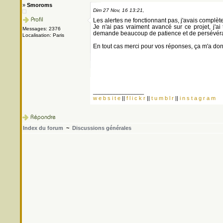
»
Smoroms
Dim 27 Nov, 16 13:21,
Les alertes ne fonctionnant pas, j'avais complè
Je n'ai pas vraiment avancé sur ce projet, j'
Messages: 2376
demande beaucoup de patience et de persévér
Localisation: Paris
En tout cas merci pour vos réponses, ça m'a do
_________________
w e b s i t e
||
f l i c k r
||
t u m b l r
||
i n s t a g r a m
Index du forum
~
Discussions générales