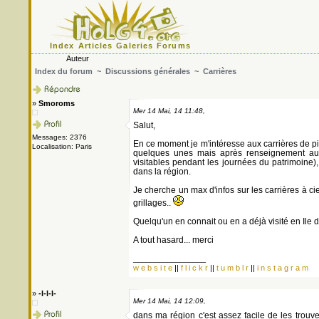
Index
Articles
Galeries
Forums
Auteur
Index du forum
~
Discussions générales
~ Carrières
»
Smoroms
Mer 14 Mai, 14 11:48,
Salut,
Messages: 2376
En ce moment je m'intéresse aux carrières de pie
Localisation: Paris
quelques unes mais après renseignement aupr
visitables pendant les journées du patrimoine),
dans la région.
Je cherche un max d'infos sur les carrières à ci
grillages..
Quelqu'un en connait ou en a déjà visité en Ile 
A tout hasard... merci
_________________
w e b s i t e
||
f l i c k r
||
t u m b l r
||
i n s t a g r a m
»
-l-l-l-
Mer 14 Mai, 14 12:09,
dans ma région c'est assez facile de les trouv