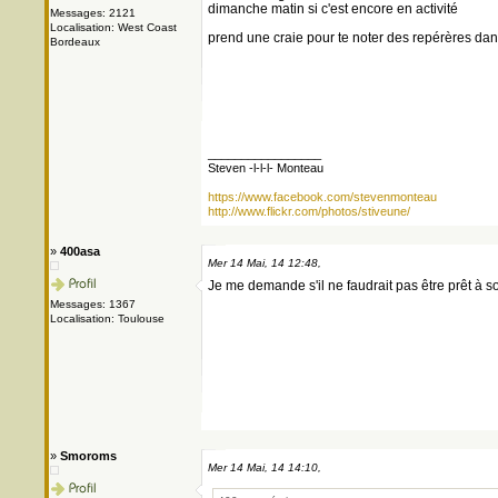
dimanche matin si c'est encore en activité
Messages: 2121
Localisation: West Coast
prend une craie pour te noter des repérères dans
Bordeaux
_________________
Steven -l-l-l- Monteau
https://www.facebook.com/stevenmonteau
http://www.flickr.com/photos/stiveune/
»
400asa
Mer 14 Mai, 14 12:48,
Je me demande s'il ne faudrait pas être prêt à sor
Messages: 1367
Localisation: Toulouse
»
Smoroms
Mer 14 Mai, 14 14:10,