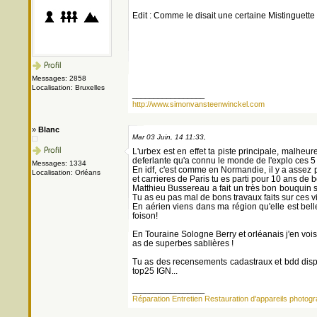
Edit : Comme le disait une certaine Mistinguette
Messages: 2858
Localisation: Bruxelles
_________________
http://www.simonvansteenwinckel.com
»
Blanc
Mar 03 Juin, 14 11:33,
L'urbex est en effet ta piste principale, malhe
deferlante qu'a connu le monde de l'explo ces 5 
Messages: 1334
En idf, c'est comme en Normandie, il y a assez p
Localisation: Orléans
et carrieres de Paris tu es parti pour 10 ans de b
Matthieu Bussereau a fait un très bon bouquin s
Tu as eu pas mal de bons travaux faits sur ces vil
En aérien viens dans ma région qu'elle est belle
foison!
En Touraine Sologne Berry et orléanais j'en vois 
as de superbes sablières !
Tu as des recensements cadastraux et bdd dispo
top25 IGN...
_________________
Réparation Entretien Restauration d'appareils photo