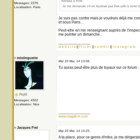
400asa a écrit:
Messages: 2376
Je me demande s'il ne faudrait pas être prêt à sortir d
Localisation: Paris
Je suis pas contre mais je voudrais déjà me con
et sous Paris...
Peut-etre en me renseignant auprès de l'inspect
me pointer un dimanche..
_________________
w e b s i t e
||
f l i c k r
||
t u m b l r
||
i n s t a g r a m
»
mistinguette
Mar 20 Mai, 14 13:08,
Tu auras peut-être plus de tuyaux sur ce forum :
Messages: 4502
Localisation: Nice
_________________
www.magali-m.com
»
Jacques Frel
Mar 20 Mai, 14 13:25,
A ta place, pour ce genre d'infos, je me dirigerai