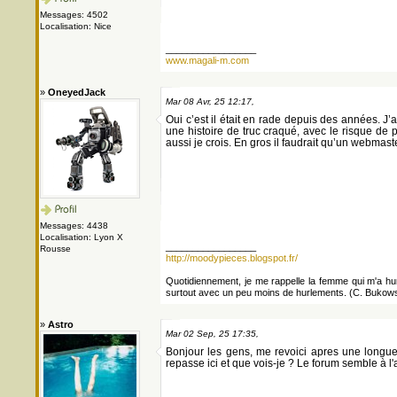
Messages: 4502
Localisation: Nice
_________________
www.magali-m.com
»
OneyedJack
Mar 08 Avr, 25 12:17,
Oui c’est il était en rade depuis des années. J’
une histoire de truc craqué, avec le risque d
aussi je crois. En gros il faudrait qu’un webmast
Messages: 4438
Localisation: Lyon X
_________________
Rousse
http://moodypieces.blogspot.fr/
Quotidiennement, je me rappelle la femme qui m'a hurlé
surtout avec un peu moins de hurlements. (C. Bukows
»
Astro
Mar 02 Sep, 25 17:35,
Bonjour les gens, me revoici apres une long
repasse ici et que vois-je ? Le forum semble à 