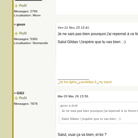
Messages: 2760
Localisation: Moon
»
goon
Ven 21 Nov, 25 15:41,
Je ne sais pas bien pourquoi j'ai repensé à ce f
Messages: 5383
Salut Gildas ! j'espère que tu vas bien. :-)
Localisation: Normandie
_________________
_
hit the lights
_
yannlelias.fr
_
my band
»
GIGI
Mar 03 Mar, 26 15:56,
Messages: 7878
goon a écrit:
Je ne sais pas bien pourquoi j'ai repensé à ce forum 
Salut Gildas ! j'espère que tu vas bien. :-)
Salut, ouai ça va bien, et toi ?