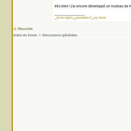
très bien ! j'ai encore développé un rouleau de 
_________________
_
hit the lights
_
yannlelias.fr
_
my band
Index du forum
~
Discussions générales