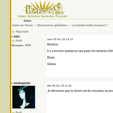
Index
Articles
Galeries
Forums
Auteur
Index du forum
~
Discussions générales
~ La lumière brille toujours ?
»
GIGI
Sam 05 Avr, 25 14:13,
Bonjour,
Messages: 7878
Il y a encore quelqu'un qui paye les factures d'éle
Bises
Gildas
»
mistinguette
Mar 08 Avr, 25 11:16,
Je découvre que le forum est de nouveau accessib