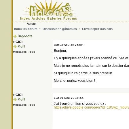
Index
Articles
Galeries
Forums
Auteur
Index du forum
~
Discussions générales
~ Livre Esprit des sels
»
GIGI
Dim 03 Nov, 19 16:58,
Bonjour,
Messages: 7878
Il y a quelques années j'avais scanné ce livre e
Mais je ne remets plus la main sur le dossier da
Si quelqu'un l'a gardé je suis preneur.
Merci et portez-vous bien !
»
GIGI
Lun 04 Nov, 19 18:14,
J'ai trouvé un lien si vous voulez :
Messages: 7878
https://drive.google.com/open?id=18Gwz_mb0