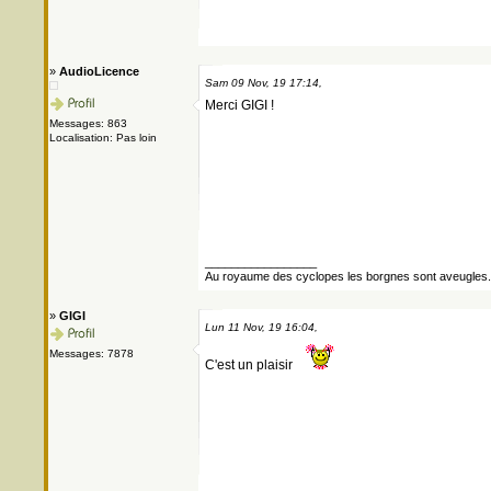
»
AudioLicence
Sam 09 Nov, 19 17:14,
Merci GIGI !
Messages: 863
Localisation: Pas loin
_________________
Au royaume des cyclopes les borgnes sont aveugles.
»
GIGI
Lun 11 Nov, 19 16:04,
Messages: 7878
C'est un plaisir