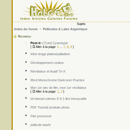
Index
Articles
Galeries
Forums
Sujets
Index du forum
~
Pellicules & Labo Argentique
Post-it :
[Tuto] Cyanotype
[
Aller à la page:
1
...
7
,
8
,
9
]
Infos tirage platine/palladium
Développement couleur
Révélateur et fixatif Tri-X
Ilford Monochrome Darkroom Practice
Mon 1er dev de film, mon 1er révélateur
[
Aller à la page:
1
,
2
]
kit tetenal colortec E-6 1 litre introuvable
PDF Toxicité produits photo
Film processor
pellicule washi