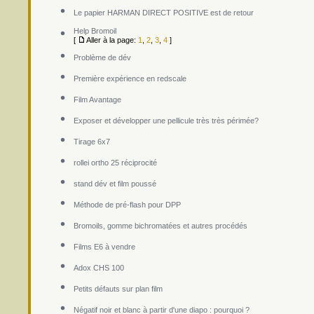
Le papier HARMAN DIRECT POSITIVE est de retour
Help Bromoil
[
Aller à la page:
1
,
2
,
3
,
4
]
Problème de dév
Première expérience en redscale
Film Avantage
Exposer et développer une pellicule très très périmée?
Tirage 6x7
rollei ortho 25 réciprocité
stand dév et film poussé
Méthode de pré-flash pour DPP
Bromoils, gomme bichromatées et autres procédés
Films E6 à vendre
Adox CHS 100
Petits défauts sur plan film
Négatif noir et blanc à partir d'une diapo : pourquoi ?