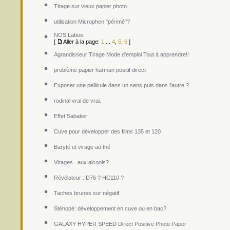
Tirage sur vieux papier photo
utilisation Microphen "périmé"?
NOS Labos
[
Aller à la page:
1
...
4
,
5
,
6
]
Agrandisseur Tirage Mode d'emploi Tout à apprendre!!
problème papier harman positif direct
Exposer une pellicule dans un sens puis dans l'autre ?
rodinal vrai de vrai.
Effet Sabatier
Cuve pour développer des films 135 et 120
Baryté et virage au thé
Virages...aux alcools?
Révélateur : D76 ? HC110 ?
Taches brunes sur négatif
Sténopé: développement en cuve ou en bac?
GALAXY HYPER SPEED Direct Positive Photo Paper