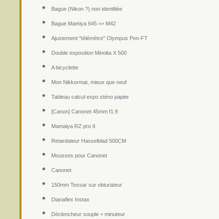
Bague (Nikon ?) non identifiée
Bague Mamiya 645 => M42
Ajustement "télémètre" Olympus Pen-FT
Double exposition Minolta X 500
A bicyclette
Mon Nikkormat, mieux que neuf
Tableau calcul expo sténo papier
[Canon] Canonet 45mm f1.9
Mamaiya RZ pro II
Retardateur Hasselblad 500CM
Mousses pour Canonet
Canonet
150mm Tessar sur obturateur
Dianaflex Instax
Déclencheur souple + minuteur