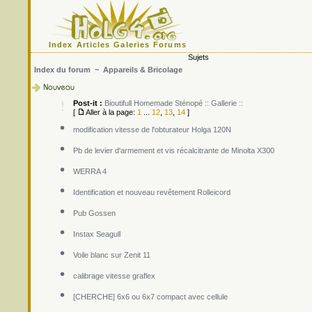
Index
Articles
Galeries
Forums
Sujets
Index du forum
~
Appareils & Bricolage
Post-it :
Bioutifull Homemade Sténopé :: Gallerie ::
[
Aller à la page:
1
...
12
,
13
,
14
]
modification vitesse de l'obturateur Holga 120N
Pb de levier d'armement et vis récalcitrante de Minolta X300
WERRA 4
Identification et nouveau revêtement Rolleicord
Pub Gossen
Instax Seagull
Voile blanc sur Zenit 11
calibrage vitesse graflex
[CHERCHE] 6x6 ou 6x7 compact avec cellule