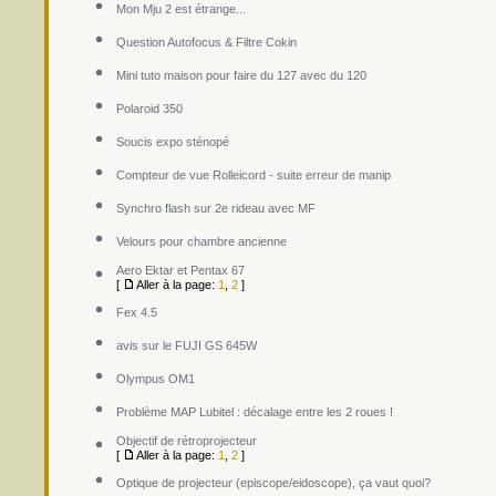
Mon Mju 2 est étrange...
Question Autofocus & Filtre Cokin
Mini tuto maison pour faire du 127 avec du 120
Polaroid 350
Soucis expo sténopé
Compteur de vue Rolleicord - suite erreur de manip
Synchro flash sur 2e rideau avec MF
Velours pour chambre ancienne
Aero Ektar et Pentax 67
[
Aller à la page:
1
,
2
]
Fex 4.5
avis sur le FUJI GS 645W
Olympus OM1
Problème MAP Lubitel : décalage entre les 2 roues !
Objectif de rétroprojecteur
[
Aller à la page:
1
,
2
]
Optique de projecteur (episcope/eidoscope), ça vaut quoi?