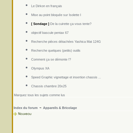
Le Dirkon en français
Mise au point bloquée sur Isolette I
[ Sondage ]
De la cuirette ça vous tente?
objectif bascule pentax 67
Recherche pièces détachées Yashica Mat 124G
Recherche quelques (petits) outils
Comment ça se démonte !?
Olympus XA
Speed Graphic vignettage et insertion chassis ...
Chassis chambre 20x25
Marquez tous les sujets comme lus
Index du forum
~
Appareils & Bricolage