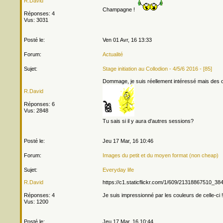
R.David
Champagne !
Réponses: 4
Vus: 3031
Posté le:
Ven 01 Avr, 16 13:33
Forum:
Actualité
Sujet:
Stage initiation au Collodion - 4/5/6 2016 - [85]
Dommage, je suis réellement intéressé mais des ob
R.David
Réponses: 6
Vus: 2848
Tu sais si il y aura d'autres sessions?
Posté le:
Jeu 17 Mar, 16 10:46
Forum:
Images du petit et du moyen format (non cheap)
Sujet:
Everyday life
R.David
https://c1.staticflickr.com/1/609/21318867510_38
Réponses: 4
Je suis impressionné par les couleurs de celle-ci 
Vus: 1200
Posté le:
Jeu 17 Mar, 16 10:44