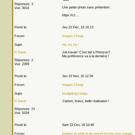
Réponses: 3
Une petite photo sans prétention :
Vus: 3016
https://c1 ...
Posté le:
Jeu 22 Déc, 16 16:13
Forum:
Images Cheap
Sujet:
Ho, ho, ho !
R.David
Joli travail ! C'est fait à l'Horizon?
Ma préférence va à la dernière !
Réponses: 2
Vus: 2399
Posté le:
Jeu 10 Nov, 16 12:34
Forum:
Images Cheap
Sujet:
[multiplicity] holga
R.David
J'adore, bravo, belle réalisation !
Réponses: 21
Vus: 5034
Posté le:
Sam 22 Oct, 16 10:48
Forum:
Images du petit et du moyen format (non cheap)