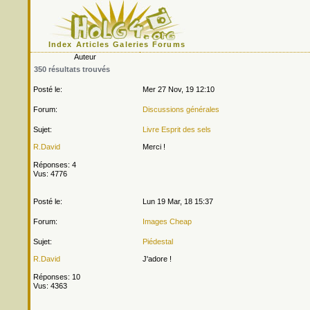
Index
Articles
Galeries
Forums
Auteur
350 résultats trouvés
Posté le:
Mer 27 Nov, 19 12:10
Forum:
Discussions générales
Sujet:
Livre Esprit des sels
R.David
Merci !
Réponses: 4
Vus: 4776
Posté le:
Lun 19 Mar, 18 15:37
Forum:
Images Cheap
Sujet:
Piédestal
R.David
J'adore !
Réponses: 10
Vus: 4363