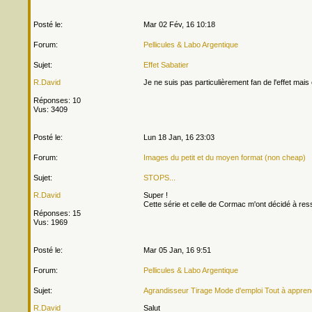
Posté le:
Mar 02 Fév, 16 10:18
Forum:
Pellicules & Labo Argentique
Sujet:
Effet Sabatier
R.David
Je ne suis pas particulièrement fan de l'effet mais
Réponses: 10
Vus: 3409
Posté le:
Lun 18 Jan, 16 23:03
Forum:
Images du petit et du moyen format (non cheap)
Sujet:
STOPS...
R.David
Super !
Cette série et celle de Cormac m'ont décidé à res
Réponses: 15
Vus: 1969
Posté le:
Mar 05 Jan, 16 9:51
Forum:
Pellicules & Labo Argentique
Sujet:
Agrandisseur Tirage Mode d'emploi Tout à appren
R.David
Salut