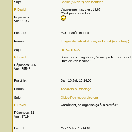
Sujet:
Bague (Nikon ?) non identifiée
R.David
L'ouverture max c'est f/3,8?
C'est pas courant ça...
Réponses: 8
Vus: 3135
Posté le:
Mar 11 Aoû, 15 14:51
Forum:
Images du petit et du moyen format (non cheap)
Sujet:
NOSOTROS
R.David
Bravo, c'est magnifique, j'ai une préférence pour le
Hâte de voir la suite !
Réponses: 255
Vus: 35548
Posté le:
Sam 18 Juil, 15 14:03
Forum:
Appareils & Bricolage
Sujet:
Objectif de rétroprojecteur
R.David
Carrément, on organise ça à la rentrée?
Réponses: 31
Vus: 9719
Posté le:
Mer 15 Juil, 15 14:01