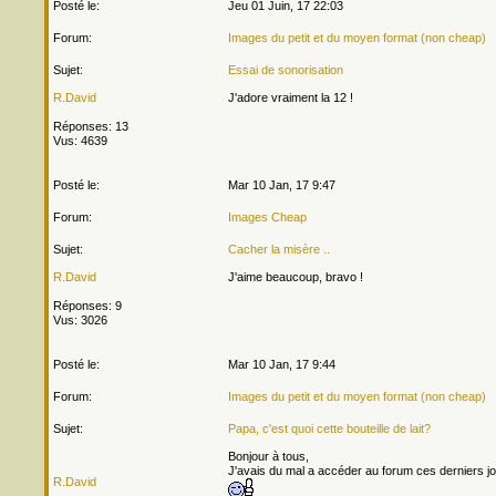
Posté le:
Jeu 01 Juin, 17 22:03
Forum:
Images du petit et du moyen format (non cheap)
Sujet:
Essai de sonorisation
R.David
J'adore vraiment la 12 !
Réponses: 13
Vus: 4639
Posté le:
Mar 10 Jan, 17 9:47
Forum:
Images Cheap
Sujet:
Cacher la misère ..
R.David
J'aime beaucoup, bravo !
Réponses: 9
Vus: 3026
Posté le:
Mar 10 Jan, 17 9:44
Forum:
Images du petit et du moyen format (non cheap)
Sujet:
Papa, c'est quoi cette bouteille de lait?
Bonjour à tous,
J'avais du mal a accéder au forum ces derniers jour
R.David