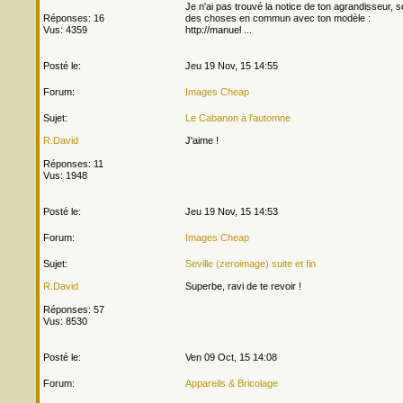
Je n'ai pas trouvé la notice de ton agrandisseur, s
Réponses: 16
des choses en commun avec ton modèle :
Vus: 4359
http://manuel ...
Posté le:
Jeu 19 Nov, 15 14:55
Forum:
Images Cheap
Sujet:
Le Cabanon à l'automne
R.David
J'aime !
Réponses: 11
Vus: 1948
Posté le:
Jeu 19 Nov, 15 14:53
Forum:
Images Cheap
Sujet:
Seville (zeroimage) suite et fin
R.David
Superbe, ravi de te revoir !
Réponses: 57
Vus: 8530
Posté le:
Ven 09 Oct, 15 14:08
Forum:
Appareils & Bricolage