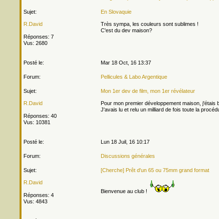
Sujet:
En Slovaquie
R.David
Très sympa, les couleurs sont sublimes !
C'est du dev maison?
Réponses: 7
Vus: 2680
Posté le:
Mar 18 Oct, 16 13:37
Forum:
Pellicules & Labo Argentique
Sujet:
Mon 1er dev de film, mon 1er révélateur
R.David
Pour mon premier développement maison, j'étais b
J'avais lu et relu un milliard de fois toute la proc
Réponses: 40
Vus: 10381
Posté le:
Lun 18 Juil, 16 10:17
Forum:
Discussions générales
Sujet:
[Cherche] Prêt d'un 65 ou 75mm grand format
R.David
Bienvenue au club !
Réponses: 4
Vus: 4843