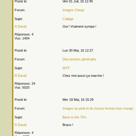
Posté le:
Ven 01 Juil, 16 12:45
Forum:
Images Cheap
Sujet:
Collage
R.David
Oui ! Vraiment sympa !
Réponses: 4
Vus: 1404
Posté le:
Lun 30 Mai, 16 12:27
Forum:
Discussions générales
Sujet:
WTF
R.David
Chez moi aussi ça marche !
Réponses: 24
Vus: 5020
Posté le:
Mer 18 Mai, 16 15:29
Forum:
Images du petit et du moyen format (non cheap)
Sujet:
Back to the 70's
R.David
Bravo !
Réponses: 4