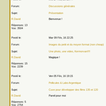
Forum:
Discussions générales
Sujet:
Présentation
R.David
Bienvenue !
Réponses: 13
Vus: 3504
Posté le:
Mar 09 Fév, 16 22:25
Forum:
Images du petit et du moyen format (non cheap)
Sujet:
Une photo, une video, Kermorvan!!!!
R.David
Magique !
Réponses: 15
Vus: 2239
Posté le:
Ven 05 Fév, 16 19:15
Forum:
Pellicules & Labo Argentique
Sujet:
Cuve pour développer des films 135 et 120
R.David
Pareil pour moi
Réponses: 5
Vus: 2754