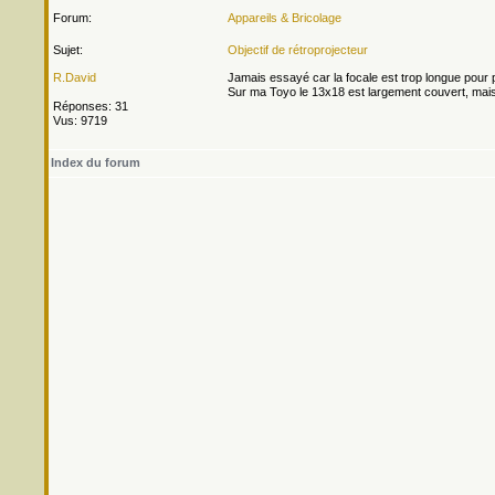
Forum:
Appareils & Bricolage
Sujet:
Objectif de rétroprojecteur
R.David
Jamais essayé car la focale est trop longue pour p
Sur ma Toyo le 13x18 est largement couvert, mais m
Réponses: 31
Vus: 9719
Index du forum