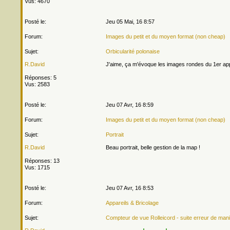
Vus: 4670
Posté le:
Jeu 05 Mai, 16 8:57
Forum:
Images du petit et du moyen format (non cheap)
Sujet:
Orbicularité polonaise
R.David
J'aime, ça m'évoque les images rondes du 1er appa
Réponses: 5
Vus: 2583
Posté le:
Jeu 07 Avr, 16 8:59
Forum:
Images du petit et du moyen format (non cheap)
Sujet:
Portrait
R.David
Beau portrait, belle gestion de la map !
Réponses: 13
Vus: 1715
Posté le:
Jeu 07 Avr, 16 8:53
Forum:
Appareils & Bricolage
Sujet:
Compteur de vue Rolleicord - suite erreur de man