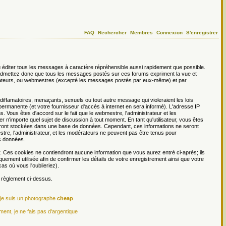
FAQ
Rechercher
Membres
Connexion
S'enregistrer
 éditer tous les messages à caractère répréhensible aussi rapidement que possible.
s admettez donc que tous les messages postés sur ces forums expriment la vue et
dérateurs, ou webmestres (excepté les messages postés par eux-même) et par
ffamatoires, menaçants, sexuels ou tout autre message qui violeraient les lois
permanente (et votre fournisseur d'accès à internet en sera informé). L'adresse IP
. Vous êtes d'accord sur le fait que le webmestre, l'administrateur et les
er n'importe quel sujet de discussion à tout moment. En tant qu'utilisateur, vous êtes
 seront stockées dans une base de données. Cependant, ces informations ne seront
re, l'administrateur, et les modérateurs ne peuvent pas être tenus pour
es données.
r. Ces cookies ne contiendront aucune information que vous aurez entré ci-après; ils
iquement utilisée afin de confirmer les détails de votre enregistrement ainsi que votre
s où vous l'oublieriez).
e règlement ci-dessus.
 je suis un photographe
cheap
ment, je ne fais pas d'argentique