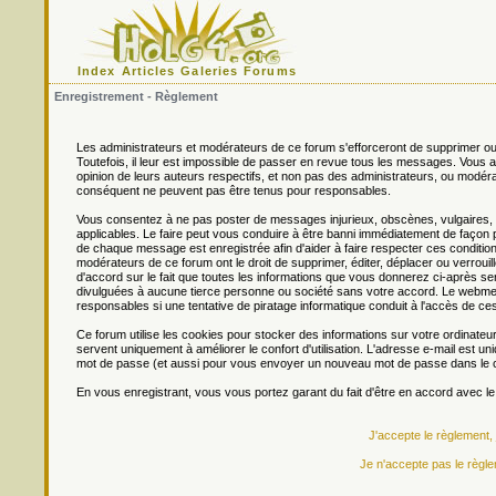
Index
Articles
Galeries
Forums
Enregistrement - Règlement
Les administrateurs et modérateurs de ce forum s'efforceront de supprimer ou
Toutefois, il leur est impossible de passer en revue tous les messages. Vou
opinion de leurs auteurs respectifs, et non pas des administrateurs, ou mo
conséquent ne peuvent pas être tenus pour responsables.
Vous consentez à ne pas poster de messages injurieux, obscènes, vulgaires, di
applicables. Le faire peut vous conduire à être banni immédiatement de façon 
de chaque message est enregistrée afin d'aider à faire respecter ces conditions
modérateurs de ce forum ont le droit de supprimer, éditer, déplacer ou verrouill
d'accord sur le fait que toutes les informations que vous donnerez ci-après
divulguées à aucune tierce personne ou société sans votre accord. Le webmest
responsables si une tentative de piratage informatique conduit à l'accès de c
Ce forum utilise les cookies pour stocker des informations sur votre ordinateu
servent uniquement à améliorer le confort d'utilisation. L'adresse e-mail est un
mot de passe (et aussi pour vous envoyer un nouveau mot de passe dans le ca
En vous enregistrant, vous vous portez garant du fait d'être en accord avec l
J'accepte le règlement,
Je n'accepte pas le règle