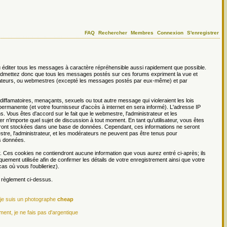
FAQ
Rechercher
Membres
Connexion
S'enregistrer
 éditer tous les messages à caractère répréhensible aussi rapidement que possible.
s admettez donc que tous les messages postés sur ces forums expriment la vue et
dérateurs, ou webmestres (excepté les messages postés par eux-même) et par
ffamatoires, menaçants, sexuels ou tout autre message qui violeraient les lois
permanente (et votre fournisseur d'accès à internet en sera informé). L'adresse IP
. Vous êtes d'accord sur le fait que le webmestre, l'administrateur et les
er n'importe quel sujet de discussion à tout moment. En tant qu'utilisateur, vous êtes
 seront stockées dans une base de données. Cependant, ces informations ne seront
re, l'administrateur, et les modérateurs ne peuvent pas être tenus pour
es données.
r. Ces cookies ne contiendront aucune information que vous aurez entré ci-après; ils
iquement utilisée afin de confirmer les détails de votre enregistrement ainsi que votre
s où vous l'oublieriez).
e règlement ci-dessus.
 je suis un photographe
cheap
ment, je ne fais pas d'argentique