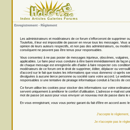
Index
Articles
Galeries
Forums
Enregistrement - Règlement
Les administrateurs et modérateurs de ce forum s'efforceront de supprimer ou
Toutefois, il leur est impossible de passer en revue tous les messages. Vou
opinion de leurs auteurs respectifs, et non pas des administrateurs, ou mo
conséquent ne peuvent pas être tenus pour responsables.
Vous consentez à ne pas poster de messages injurieux, obscènes, vulgaires, di
applicables. Le faire peut vous conduire à être banni immédiatement de façon 
de chaque message est enregistrée afin d'aider à faire respecter ces conditions
modérateurs de ce forum ont le droit de supprimer, éditer, déplacer ou verrouill
d'accord sur le fait que toutes les informations que vous donnerez ci-après
divulguées à aucune tierce personne ou société sans votre accord. Le webmest
responsables si une tentative de piratage informatique conduit à l'accès de c
Ce forum utilise les cookies pour stocker des informations sur votre ordinateu
servent uniquement à améliorer le confort d'utilisation. L'adresse e-mail est un
mot de passe (et aussi pour vous envoyer un nouveau mot de passe dans le ca
En vous enregistrant, vous vous portez garant du fait d'être en accord avec l
J'accepte le règlement,
Je n'accepte pas le règle