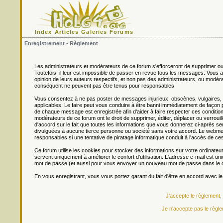
Index
Articles
Galeries
Forums
Enregistrement - Règlement
Les administrateurs et modérateurs de ce forum s'efforceront de supprimer ou
Toutefois, il leur est impossible de passer en revue tous les messages. Vou
opinion de leurs auteurs respectifs, et non pas des administrateurs, ou mo
conséquent ne peuvent pas être tenus pour responsables.
Vous consentez à ne pas poster de messages injurieux, obscènes, vulgaires, di
applicables. Le faire peut vous conduire à être banni immédiatement de façon 
de chaque message est enregistrée afin d'aider à faire respecter ces conditions
modérateurs de ce forum ont le droit de supprimer, éditer, déplacer ou verrouill
d'accord sur le fait que toutes les informations que vous donnerez ci-après
divulguées à aucune tierce personne ou société sans votre accord. Le webmest
responsables si une tentative de piratage informatique conduit à l'accès de c
Ce forum utilise les cookies pour stocker des informations sur votre ordinateu
servent uniquement à améliorer le confort d'utilisation. L'adresse e-mail est un
mot de passe (et aussi pour vous envoyer un nouveau mot de passe dans le ca
En vous enregistrant, vous vous portez garant du fait d'être en accord avec l
J'accepte le règlement,
Je n'accepte pas le règle