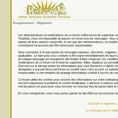
Index
Articles
Galeries
Forums
Enregistrement - Règlement
Les administrateurs et modérateurs de ce forum s'efforceront de supprimer ou
Toutefois, il leur est impossible de passer en revue tous les messages. Vou
opinion de leurs auteurs respectifs, et non pas des administrateurs, ou mo
conséquent ne peuvent pas être tenus pour responsables.
Vous consentez à ne pas poster de messages injurieux, obscènes, vulgaires, di
applicables. Le faire peut vous conduire à être banni immédiatement de façon 
de chaque message est enregistrée afin d'aider à faire respecter ces conditions
modérateurs de ce forum ont le droit de supprimer, éditer, déplacer ou verrouill
d'accord sur le fait que toutes les informations que vous donnerez ci-après
divulguées à aucune tierce personne ou société sans votre accord. Le webmest
responsables si une tentative de piratage informatique conduit à l'accès de c
Ce forum utilise les cookies pour stocker des informations sur votre ordinateu
servent uniquement à améliorer le confort d'utilisation. L'adresse e-mail est un
mot de passe (et aussi pour vous envoyer un nouveau mot de passe dans le ca
En vous enregistrant, vous vous portez garant du fait d'être en accord avec l
J'accepte le règlement,
Je n'accepte pas le règle