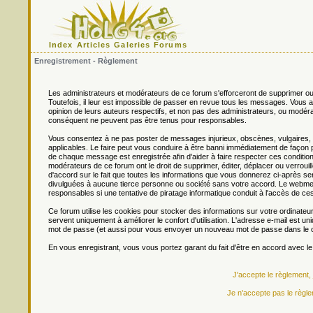
Index
Articles
Galeries
Forums
Enregistrement - Règlement
Les administrateurs et modérateurs de ce forum s'efforceront de supprimer ou
Toutefois, il leur est impossible de passer en revue tous les messages. Vou
opinion de leurs auteurs respectifs, et non pas des administrateurs, ou mo
conséquent ne peuvent pas être tenus pour responsables.
Vous consentez à ne pas poster de messages injurieux, obscènes, vulgaires, di
applicables. Le faire peut vous conduire à être banni immédiatement de façon 
de chaque message est enregistrée afin d'aider à faire respecter ces conditions
modérateurs de ce forum ont le droit de supprimer, éditer, déplacer ou verrouill
d'accord sur le fait que toutes les informations que vous donnerez ci-après
divulguées à aucune tierce personne ou société sans votre accord. Le webmest
responsables si une tentative de piratage informatique conduit à l'accès de c
Ce forum utilise les cookies pour stocker des informations sur votre ordinateu
servent uniquement à améliorer le confort d'utilisation. L'adresse e-mail est un
mot de passe (et aussi pour vous envoyer un nouveau mot de passe dans le ca
En vous enregistrant, vous vous portez garant du fait d'être en accord avec l
J'accepte le règlement,
Je n'accepte pas le règle