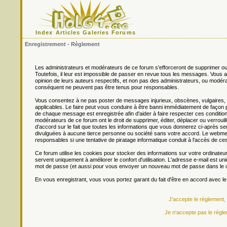
Index
Articles
Galeries
Forums
Enregistrement - Règlement
Les administrateurs et modérateurs de ce forum s'efforceront de supprimer ou
Toutefois, il leur est impossible de passer en revue tous les messages. Vou
opinion de leurs auteurs respectifs, et non pas des administrateurs, ou mo
conséquent ne peuvent pas être tenus pour responsables.
Vous consentez à ne pas poster de messages injurieux, obscènes, vulgaires, di
applicables. Le faire peut vous conduire à être banni immédiatement de façon 
de chaque message est enregistrée afin d'aider à faire respecter ces conditions
modérateurs de ce forum ont le droit de supprimer, éditer, déplacer ou verrouill
d'accord sur le fait que toutes les informations que vous donnerez ci-après
divulguées à aucune tierce personne ou société sans votre accord. Le webmest
responsables si une tentative de piratage informatique conduit à l'accès de c
Ce forum utilise les cookies pour stocker des informations sur votre ordinateu
servent uniquement à améliorer le confort d'utilisation. L'adresse e-mail est un
mot de passe (et aussi pour vous envoyer un nouveau mot de passe dans le ca
En vous enregistrant, vous vous portez garant du fait d'être en accord avec l
J'accepte le règlement,
Je n'accepte pas le règle