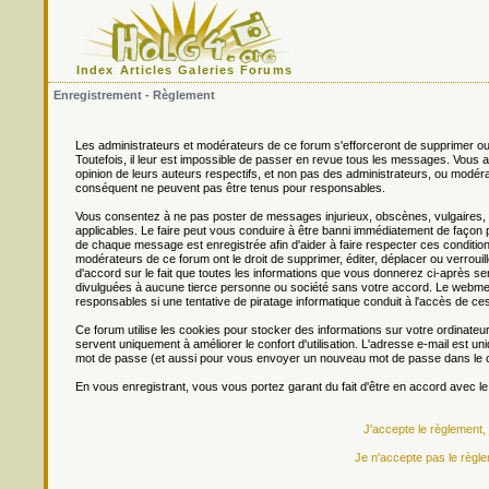
Index
Articles
Galeries
Forums
Enregistrement - Règlement
Les administrateurs et modérateurs de ce forum s'efforceront de supprimer ou
Toutefois, il leur est impossible de passer en revue tous les messages. Vou
opinion de leurs auteurs respectifs, et non pas des administrateurs, ou mo
conséquent ne peuvent pas être tenus pour responsables.
Vous consentez à ne pas poster de messages injurieux, obscènes, vulgaires, di
applicables. Le faire peut vous conduire à être banni immédiatement de façon 
de chaque message est enregistrée afin d'aider à faire respecter ces conditions
modérateurs de ce forum ont le droit de supprimer, éditer, déplacer ou verrouill
d'accord sur le fait que toutes les informations que vous donnerez ci-après
divulguées à aucune tierce personne ou société sans votre accord. Le webmest
responsables si une tentative de piratage informatique conduit à l'accès de c
Ce forum utilise les cookies pour stocker des informations sur votre ordinateu
servent uniquement à améliorer le confort d'utilisation. L'adresse e-mail est un
mot de passe (et aussi pour vous envoyer un nouveau mot de passe dans le ca
En vous enregistrant, vous vous portez garant du fait d'être en accord avec l
J'accepte le règlement,
Je n'accepte pas le règle