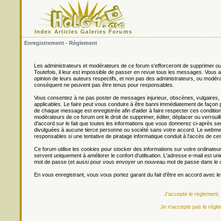
Index
Articles
Galeries
Forums
Enregistrement - Règlement
Les administrateurs et modérateurs de ce forum s'efforceront de supprimer ou
Toutefois, il leur est impossible de passer en revue tous les messages. Vou
opinion de leurs auteurs respectifs, et non pas des administrateurs, ou mo
conséquent ne peuvent pas être tenus pour responsables.
Vous consentez à ne pas poster de messages injurieux, obscènes, vulgaires, di
applicables. Le faire peut vous conduire à être banni immédiatement de façon 
de chaque message est enregistrée afin d'aider à faire respecter ces conditions
modérateurs de ce forum ont le droit de supprimer, éditer, déplacer ou verrouill
d'accord sur le fait que toutes les informations que vous donnerez ci-après
divulguées à aucune tierce personne ou société sans votre accord. Le webmest
responsables si une tentative de piratage informatique conduit à l'accès de c
Ce forum utilise les cookies pour stocker des informations sur votre ordinateu
servent uniquement à améliorer le confort d'utilisation. L'adresse e-mail est un
mot de passe (et aussi pour vous envoyer un nouveau mot de passe dans le ca
En vous enregistrant, vous vous portez garant du fait d'être en accord avec l
J'accepte le règlement,
Je n'accepte pas le règle