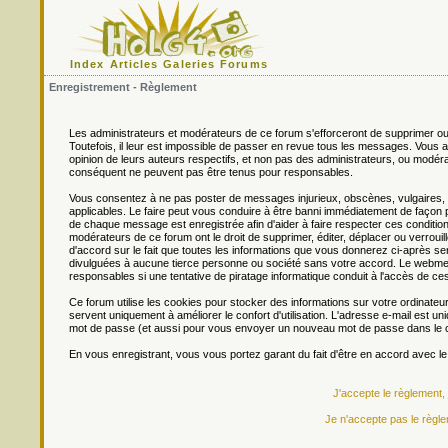
Index
Articles
Galeries
Forums
Enregistrement - Règlement
Les administrateurs et modérateurs de ce forum s'efforceront de supprimer ou
Toutefois, il leur est impossible de passer en revue tous les messages. Vou
opinion de leurs auteurs respectifs, et non pas des administrateurs, ou mo
conséquent ne peuvent pas être tenus pour responsables.
Vous consentez à ne pas poster de messages injurieux, obscènes, vulgaires, di
applicables. Le faire peut vous conduire à être banni immédiatement de façon 
de chaque message est enregistrée afin d'aider à faire respecter ces conditions
modérateurs de ce forum ont le droit de supprimer, éditer, déplacer ou verrouill
d'accord sur le fait que toutes les informations que vous donnerez ci-après
divulguées à aucune tierce personne ou société sans votre accord. Le webmest
responsables si une tentative de piratage informatique conduit à l'accès de c
Ce forum utilise les cookies pour stocker des informations sur votre ordinateu
servent uniquement à améliorer le confort d'utilisation. L'adresse e-mail est un
mot de passe (et aussi pour vous envoyer un nouveau mot de passe dans le ca
En vous enregistrant, vous vous portez garant du fait d'être en accord avec l
J'accepte le règlement,
Je n'accepte pas le règle