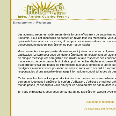
Index
Articles
Galeries
Forums
Enregistrement - Règlement
Les administrateurs et modérateurs de ce forum s'efforceront de supprimer ou
Toutefois, il leur est impossible de passer en revue tous les messages. Vou
opinion de leurs auteurs respectifs, et non pas des administrateurs, ou mo
conséquent ne peuvent pas être tenus pour responsables.
Vous consentez à ne pas poster de messages injurieux, obscènes, vulgaires, di
applicables. Le faire peut vous conduire à être banni immédiatement de façon 
de chaque message est enregistrée afin d'aider à faire respecter ces conditions
modérateurs de ce forum ont le droit de supprimer, éditer, déplacer ou verrouill
d'accord sur le fait que toutes les informations que vous donnerez ci-après
divulguées à aucune tierce personne ou société sans votre accord. Le webmest
responsables si une tentative de piratage informatique conduit à l'accès de c
Ce forum utilise les cookies pour stocker des informations sur votre ordinateu
servent uniquement à améliorer le confort d'utilisation. L'adresse e-mail est un
mot de passe (et aussi pour vous envoyer un nouveau mot de passe dans le ca
En vous enregistrant, vous vous portez garant du fait d'être en accord avec l
J'accepte le règlement,
Je n'accepte pas le règle