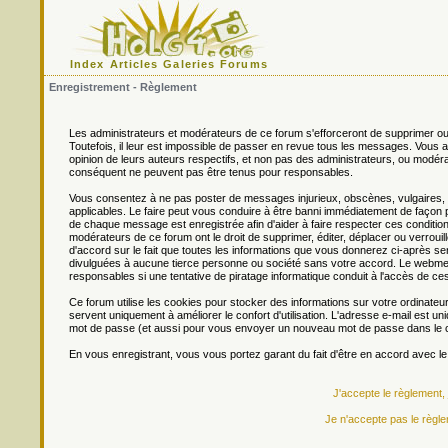
Index
Articles
Galeries
Forums
Enregistrement - Règlement
Les administrateurs et modérateurs de ce forum s'efforceront de supprimer ou
Toutefois, il leur est impossible de passer en revue tous les messages. Vou
opinion de leurs auteurs respectifs, et non pas des administrateurs, ou mo
conséquent ne peuvent pas être tenus pour responsables.
Vous consentez à ne pas poster de messages injurieux, obscènes, vulgaires, di
applicables. Le faire peut vous conduire à être banni immédiatement de façon 
de chaque message est enregistrée afin d'aider à faire respecter ces conditions
modérateurs de ce forum ont le droit de supprimer, éditer, déplacer ou verrouill
d'accord sur le fait que toutes les informations que vous donnerez ci-après
divulguées à aucune tierce personne ou société sans votre accord. Le webmest
responsables si une tentative de piratage informatique conduit à l'accès de c
Ce forum utilise les cookies pour stocker des informations sur votre ordinateu
servent uniquement à améliorer le confort d'utilisation. L'adresse e-mail est un
mot de passe (et aussi pour vous envoyer un nouveau mot de passe dans le ca
En vous enregistrant, vous vous portez garant du fait d'être en accord avec l
J'accepte le règlement,
Je n'accepte pas le règle