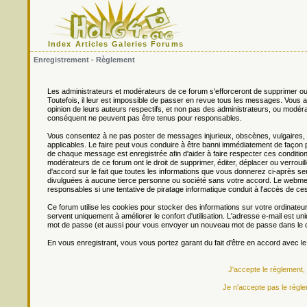
Index
Articles
Galeries
Forums
Enregistrement - Règlement
Les administrateurs et modérateurs de ce forum s'efforceront de supprimer ou
Toutefois, il leur est impossible de passer en revue tous les messages. Vou
opinion de leurs auteurs respectifs, et non pas des administrateurs, ou mo
conséquent ne peuvent pas être tenus pour responsables.
Vous consentez à ne pas poster de messages injurieux, obscènes, vulgaires, di
applicables. Le faire peut vous conduire à être banni immédiatement de façon 
de chaque message est enregistrée afin d'aider à faire respecter ces conditions
modérateurs de ce forum ont le droit de supprimer, éditer, déplacer ou verrouill
d'accord sur le fait que toutes les informations que vous donnerez ci-après
divulguées à aucune tierce personne ou société sans votre accord. Le webmest
responsables si une tentative de piratage informatique conduit à l'accès de c
Ce forum utilise les cookies pour stocker des informations sur votre ordinateu
servent uniquement à améliorer le confort d'utilisation. L'adresse e-mail est un
mot de passe (et aussi pour vous envoyer un nouveau mot de passe dans le ca
En vous enregistrant, vous vous portez garant du fait d'être en accord avec l
J'accepte le règlement,
Je n'accepte pas le règle