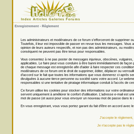
Index
Articles
Galeries
Forums
Enregistrement - Règlement
Les administrateurs et modérateurs de ce forum s'efforceront de supprimer ou
Toutefois, il leur est impossible de passer en revue tous les messages. Vou
opinion de leurs auteurs respectifs, et non pas des administrateurs, ou mo
conséquent ne peuvent pas être tenus pour responsables.
Vous consentez à ne pas poster de messages injurieux, obscènes, vulgaires, di
applicables. Le faire peut vous conduire à être banni immédiatement de façon 
de chaque message est enregistrée afin d'aider à faire respecter ces conditions
modérateurs de ce forum ont le droit de supprimer, éditer, déplacer ou verrouill
d'accord sur le fait que toutes les informations que vous donnerez ci-après
divulguées à aucune tierce personne ou société sans votre accord. Le webmest
responsables si une tentative de piratage informatique conduit à l'accès de c
Ce forum utilise les cookies pour stocker des informations sur votre ordinateu
servent uniquement à améliorer le confort d'utilisation. L'adresse e-mail est un
mot de passe (et aussi pour vous envoyer un nouveau mot de passe dans le ca
En vous enregistrant, vous vous portez garant du fait d'être en accord avec l
J'accepte le règlement,
Je n'accepte pas le règle