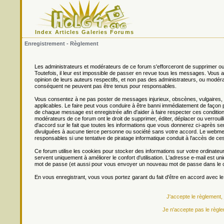
Index
Articles
Galeries
Forums
Enregistrement - Règlement
Les administrateurs et modérateurs de ce forum s'efforceront de supprimer ou
Toutefois, il leur est impossible de passer en revue tous les messages. Vou
opinion de leurs auteurs respectifs, et non pas des administrateurs, ou mo
conséquent ne peuvent pas être tenus pour responsables.
Vous consentez à ne pas poster de messages injurieux, obscènes, vulgaires, di
applicables. Le faire peut vous conduire à être banni immédiatement de façon 
de chaque message est enregistrée afin d'aider à faire respecter ces conditions
modérateurs de ce forum ont le droit de supprimer, éditer, déplacer ou verrouill
d'accord sur le fait que toutes les informations que vous donnerez ci-après
divulguées à aucune tierce personne ou société sans votre accord. Le webmest
responsables si une tentative de piratage informatique conduit à l'accès de c
Ce forum utilise les cookies pour stocker des informations sur votre ordinateu
servent uniquement à améliorer le confort d'utilisation. L'adresse e-mail est un
mot de passe (et aussi pour vous envoyer un nouveau mot de passe dans le ca
En vous enregistrant, vous vous portez garant du fait d'être en accord avec l
J'accepte le règlement,
Je n'accepte pas le règle