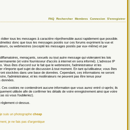
FAQ
Rechercher
Membres
Connexion
S'enregistrer
 éditer tous les messages à caractère répréhensible aussi rapidement que possible.
s admettez donc que tous les messages postés sur ces forums expriment la vue et
dérateurs, ou webmestres (excepté les messages postés par eux-même) et par
ffamatoires, menaçants, sexuels ou tout autre message qui violeraient les lois
permanente (et votre fournisseur d'accès à internet en sera informé). L'adresse IP
. Vous êtes d'accord sur le fait que le webmestre, l'administrateur et les
er n'importe quel sujet de discussion à tout moment. En tant qu'utilisateur, vous êtes
 seront stockées dans une base de données. Cependant, ces informations ne seront
re, l'administrateur, et les modérateurs ne peuvent pas être tenus pour
es données.
r. Ces cookies ne contiendront aucune information que vous aurez entré ci-après; ils
iquement utilisée afin de confirmer les détails de votre enregistrement ainsi que votre
s où vous l'oublieriez).
e règlement ci-dessus.
 je suis un photographe
cheap
ment, je ne fais pas d'argentique