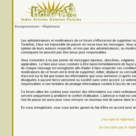
Index
Articles
Galeries
Forums
Enregistrement - Règlement
Les administrateurs et modérateurs de ce forum s'efforceront de supprimer ou
Toutefois, il leur est impossible de passer en revue tous les messages. Vou
opinion de leurs auteurs respectifs, et non pas des administrateurs, ou mo
conséquent ne peuvent pas être tenus pour responsables.
Vous consentez à ne pas poster de messages injurieux, obscènes, vulgaires, di
applicables. Le faire peut vous conduire à être banni immédiatement de façon 
de chaque message est enregistrée afin d'aider à faire respecter ces conditions
modérateurs de ce forum ont le droit de supprimer, éditer, déplacer ou verrouill
d'accord sur le fait que toutes les informations que vous donnerez ci-après
divulguées à aucune tierce personne ou société sans votre accord. Le webmest
responsables si une tentative de piratage informatique conduit à l'accès de c
Ce forum utilise les cookies pour stocker des informations sur votre ordinateu
servent uniquement à améliorer le confort d'utilisation. L'adresse e-mail est un
mot de passe (et aussi pour vous envoyer un nouveau mot de passe dans le ca
En vous enregistrant, vous vous portez garant du fait d'être en accord avec l
J'accepte le règlement,
Je n'accepte pas le règle