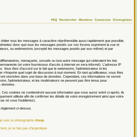
FAQ
Rechercher
Membres
Connexion
S'enregistrer
 éditer tous les messages à caractère répréhensible aussi rapidement que possible.
s admettez donc que tous les messages postés sur ces forums expriment la vue et
dérateurs, ou webmestres (excepté les messages postés par eux-même) et par
ffamatoires, menaçants, sexuels ou tout autre message qui violeraient les lois
permanente (et votre fournisseur d'accès à internet en sera informé). L'adresse IP
. Vous êtes d'accord sur le fait que le webmestre, l'administrateur et les
er n'importe quel sujet de discussion à tout moment. En tant qu'utilisateur, vous êtes
 seront stockées dans une base de données. Cependant, ces informations ne seront
re, l'administrateur, et les modérateurs ne peuvent pas être tenus pour
es données.
r. Ces cookies ne contiendront aucune information que vous aurez entré ci-après; ils
iquement utilisée afin de confirmer les détails de votre enregistrement ainsi que votre
s où vous l'oublieriez).
e règlement ci-dessus.
 je suis un photographe
cheap
ment, je ne fais pas d'argentique