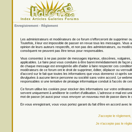
Index
Articles
Galeries
Forums
Enregistrement - Règlement
Les administrateurs et modérateurs de ce forum s'efforceront de supprimer ou
Toutefois, il leur est impossible de passer en revue tous les messages. Vou
opinion de leurs auteurs respectifs, et non pas des administrateurs, ou mo
conséquent ne peuvent pas être tenus pour responsables.
Vous consentez à ne pas poster de messages injurieux, obscènes, vulgaires, di
applicables. Le faire peut vous conduire à être banni immédiatement de façon 
de chaque message est enregistrée afin d'aider à faire respecter ces conditions
modérateurs de ce forum ont le droit de supprimer, éditer, déplacer ou verrouill
d'accord sur le fait que toutes les informations que vous donnerez ci-après
divulguées à aucune tierce personne ou société sans votre accord. Le webmest
responsables si une tentative de piratage informatique conduit à l'accès de c
Ce forum utilise les cookies pour stocker des informations sur votre ordinateu
servent uniquement à améliorer le confort d'utilisation. L'adresse e-mail est un
mot de passe (et aussi pour vous envoyer un nouveau mot de passe dans le ca
En vous enregistrant, vous vous portez garant du fait d'être en accord avec l
J'accepte le règlement,
Je n'accepte pas le règle