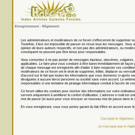
Index
Articles
Galeries
Forums
Enregistrement - Règlement
Les administrateurs et modérateurs de ce forum s'efforceront de supprimer ou
Toutefois, il leur est impossible de passer en revue tous les messages. Vou
opinion de leurs auteurs respectifs, et non pas des administrateurs, ou mo
conséquent ne peuvent pas être tenus pour responsables.
Vous consentez à ne pas poster de messages injurieux, obscènes, vulgaires, di
applicables. Le faire peut vous conduire à être banni immédiatement de façon 
de chaque message est enregistrée afin d'aider à faire respecter ces conditions
modérateurs de ce forum ont le droit de supprimer, éditer, déplacer ou verrouill
d'accord sur le fait que toutes les informations que vous donnerez ci-après
divulguées à aucune tierce personne ou société sans votre accord. Le webmest
responsables si une tentative de piratage informatique conduit à l'accès de c
Ce forum utilise les cookies pour stocker des informations sur votre ordinateu
servent uniquement à améliorer le confort d'utilisation. L'adresse e-mail est un
mot de passe (et aussi pour vous envoyer un nouveau mot de passe dans le ca
En vous enregistrant, vous vous portez garant du fait d'être en accord avec l
J'accepte le règlement,
Je n'accepte pas le règle