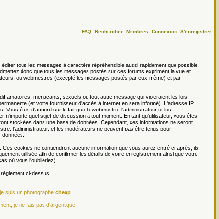
FAQ
Rechercher
Membres
Connexion
S'enregistrer
 éditer tous les messages à caractère répréhensible aussi rapidement que possible.
s admettez donc que tous les messages postés sur ces forums expriment la vue et
dérateurs, ou webmestres (excepté les messages postés par eux-même) et par
ffamatoires, menaçants, sexuels ou tout autre message qui violeraient les lois
permanente (et votre fournisseur d'accès à internet en sera informé). L'adresse IP
. Vous êtes d'accord sur le fait que le webmestre, l'administrateur et les
er n'importe quel sujet de discussion à tout moment. En tant qu'utilisateur, vous êtes
 seront stockées dans une base de données. Cependant, ces informations ne seront
re, l'administrateur, et les modérateurs ne peuvent pas être tenus pour
es données.
r. Ces cookies ne contiendront aucune information que vous aurez entré ci-après; ils
iquement utilisée afin de confirmer les détails de votre enregistrement ainsi que votre
s où vous l'oublieriez).
e règlement ci-dessus.
 je suis un photographe
cheap
ment, je ne fais pas d'argentique