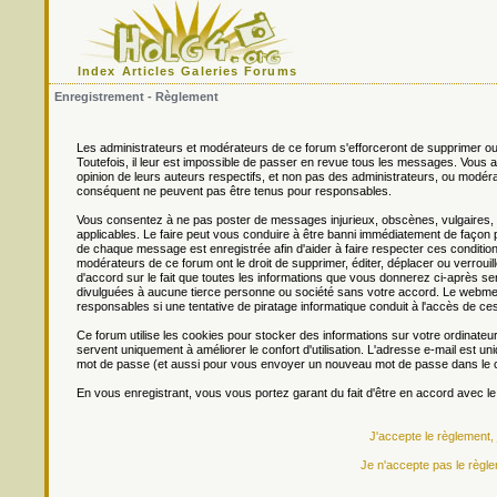
Index
Articles
Galeries
Forums
Enregistrement - Règlement
Les administrateurs et modérateurs de ce forum s'efforceront de supprimer ou
Toutefois, il leur est impossible de passer en revue tous les messages. Vou
opinion de leurs auteurs respectifs, et non pas des administrateurs, ou mo
conséquent ne peuvent pas être tenus pour responsables.
Vous consentez à ne pas poster de messages injurieux, obscènes, vulgaires, di
applicables. Le faire peut vous conduire à être banni immédiatement de façon 
de chaque message est enregistrée afin d'aider à faire respecter ces conditions
modérateurs de ce forum ont le droit de supprimer, éditer, déplacer ou verrouill
d'accord sur le fait que toutes les informations que vous donnerez ci-après
divulguées à aucune tierce personne ou société sans votre accord. Le webmest
responsables si une tentative de piratage informatique conduit à l'accès de c
Ce forum utilise les cookies pour stocker des informations sur votre ordinateu
servent uniquement à améliorer le confort d'utilisation. L'adresse e-mail est un
mot de passe (et aussi pour vous envoyer un nouveau mot de passe dans le ca
En vous enregistrant, vous vous portez garant du fait d'être en accord avec l
J'accepte le règlement,
Je n'accepte pas le règle