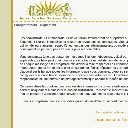
Index
Articles
Galeries
Forums
Enregistrement - Règlement
Les administrateurs et modérateurs de ce forum s'efforceront de supprimer ou
Toutefois, il leur est impossible de passer en revue tous les messages. Vou
opinion de leurs auteurs respectifs, et non pas des administrateurs, ou mo
conséquent ne peuvent pas être tenus pour responsables.
Vous consentez à ne pas poster de messages injurieux, obscènes, vulgaires, di
applicables. Le faire peut vous conduire à être banni immédiatement de façon 
de chaque message est enregistrée afin d'aider à faire respecter ces conditions
modérateurs de ce forum ont le droit de supprimer, éditer, déplacer ou verrouill
d'accord sur le fait que toutes les informations que vous donnerez ci-après
divulguées à aucune tierce personne ou société sans votre accord. Le webmest
responsables si une tentative de piratage informatique conduit à l'accès de c
Ce forum utilise les cookies pour stocker des informations sur votre ordinateu
servent uniquement à améliorer le confort d'utilisation. L'adresse e-mail est un
mot de passe (et aussi pour vous envoyer un nouveau mot de passe dans le ca
En vous enregistrant, vous vous portez garant du fait d'être en accord avec l
J'accepte le règlement,
Je n'accepte pas le règle