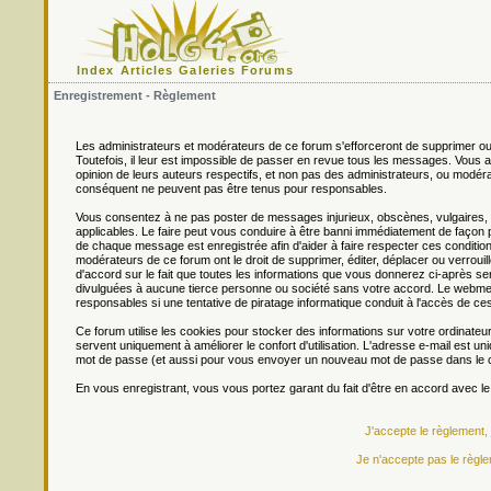
Index
Articles
Galeries
Forums
Enregistrement - Règlement
Les administrateurs et modérateurs de ce forum s'efforceront de supprimer ou
Toutefois, il leur est impossible de passer en revue tous les messages. Vou
opinion de leurs auteurs respectifs, et non pas des administrateurs, ou mo
conséquent ne peuvent pas être tenus pour responsables.
Vous consentez à ne pas poster de messages injurieux, obscènes, vulgaires, di
applicables. Le faire peut vous conduire à être banni immédiatement de façon 
de chaque message est enregistrée afin d'aider à faire respecter ces conditions
modérateurs de ce forum ont le droit de supprimer, éditer, déplacer ou verrouill
d'accord sur le fait que toutes les informations que vous donnerez ci-après
divulguées à aucune tierce personne ou société sans votre accord. Le webmest
responsables si une tentative de piratage informatique conduit à l'accès de c
Ce forum utilise les cookies pour stocker des informations sur votre ordinateu
servent uniquement à améliorer le confort d'utilisation. L'adresse e-mail est un
mot de passe (et aussi pour vous envoyer un nouveau mot de passe dans le ca
En vous enregistrant, vous vous portez garant du fait d'être en accord avec l
J'accepte le règlement,
Je n'accepte pas le règle