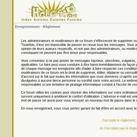
Index
Articles
Galeries
Forums
Enregistrement - Règlement
Les administrateurs et modérateurs de ce forum s'efforceront de supprimer ou
Toutefois, il leur est impossible de passer en revue tous les messages. Vou
opinion de leurs auteurs respectifs, et non pas des administrateurs, ou mo
conséquent ne peuvent pas être tenus pour responsables.
Vous consentez à ne pas poster de messages injurieux, obscènes, vulgaires, di
applicables. Le faire peut vous conduire à être banni immédiatement de façon 
de chaque message est enregistrée afin d'aider à faire respecter ces conditions
modérateurs de ce forum ont le droit de supprimer, éditer, déplacer ou verrouill
d'accord sur le fait que toutes les informations que vous donnerez ci-après
divulguées à aucune tierce personne ou société sans votre accord. Le webmest
responsables si une tentative de piratage informatique conduit à l'accès de c
Ce forum utilise les cookies pour stocker des informations sur votre ordinateu
servent uniquement à améliorer le confort d'utilisation. L'adresse e-mail est un
mot de passe (et aussi pour vous envoyer un nouveau mot de passe dans le ca
En vous enregistrant, vous vous portez garant du fait d'être en accord avec l
J'accepte le règlement,
Je n'accepte pas le règle