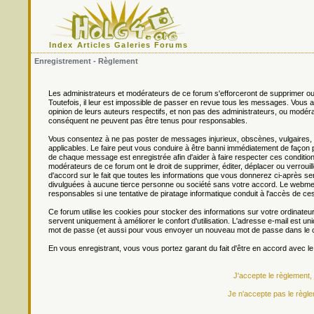
Index
Articles
Galeries
Forums
Enregistrement - Règlement
Les administrateurs et modérateurs de ce forum s'efforceront de supprimer ou
Toutefois, il leur est impossible de passer en revue tous les messages. Vou
opinion de leurs auteurs respectifs, et non pas des administrateurs, ou mo
conséquent ne peuvent pas être tenus pour responsables.
Vous consentez à ne pas poster de messages injurieux, obscènes, vulgaires, di
applicables. Le faire peut vous conduire à être banni immédiatement de façon 
de chaque message est enregistrée afin d'aider à faire respecter ces conditions
modérateurs de ce forum ont le droit de supprimer, éditer, déplacer ou verrouill
d'accord sur le fait que toutes les informations que vous donnerez ci-après
divulguées à aucune tierce personne ou société sans votre accord. Le webmest
responsables si une tentative de piratage informatique conduit à l'accès de c
Ce forum utilise les cookies pour stocker des informations sur votre ordinateu
servent uniquement à améliorer le confort d'utilisation. L'adresse e-mail est un
mot de passe (et aussi pour vous envoyer un nouveau mot de passe dans le ca
En vous enregistrant, vous vous portez garant du fait d'être en accord avec l
J'accepte le règlement,
Je n'accepte pas le règle