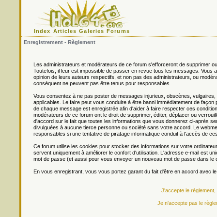
Index
Articles
Galeries
Forums
Enregistrement - Règlement
Les administrateurs et modérateurs de ce forum s'efforceront de supprimer ou
Toutefois, il leur est impossible de passer en revue tous les messages. Vou
opinion de leurs auteurs respectifs, et non pas des administrateurs, ou mo
conséquent ne peuvent pas être tenus pour responsables.
Vous consentez à ne pas poster de messages injurieux, obscènes, vulgaires, di
applicables. Le faire peut vous conduire à être banni immédiatement de façon 
de chaque message est enregistrée afin d'aider à faire respecter ces conditions
modérateurs de ce forum ont le droit de supprimer, éditer, déplacer ou verrouill
d'accord sur le fait que toutes les informations que vous donnerez ci-après
divulguées à aucune tierce personne ou société sans votre accord. Le webmest
responsables si une tentative de piratage informatique conduit à l'accès de c
Ce forum utilise les cookies pour stocker des informations sur votre ordinateu
servent uniquement à améliorer le confort d'utilisation. L'adresse e-mail est un
mot de passe (et aussi pour vous envoyer un nouveau mot de passe dans le ca
En vous enregistrant, vous vous portez garant du fait d'être en accord avec l
J'accepte le règlement,
Je n'accepte pas le règle