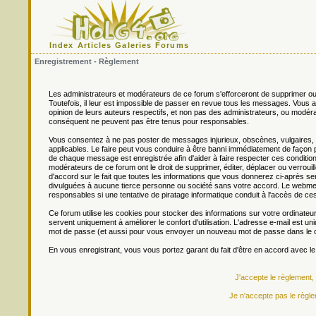
Index
Articles
Galeries
Forums
Enregistrement - Règlement
Les administrateurs et modérateurs de ce forum s'efforceront de supprimer ou
Toutefois, il leur est impossible de passer en revue tous les messages. Vou
opinion de leurs auteurs respectifs, et non pas des administrateurs, ou mo
conséquent ne peuvent pas être tenus pour responsables.
Vous consentez à ne pas poster de messages injurieux, obscènes, vulgaires, di
applicables. Le faire peut vous conduire à être banni immédiatement de façon 
de chaque message est enregistrée afin d'aider à faire respecter ces conditions
modérateurs de ce forum ont le droit de supprimer, éditer, déplacer ou verrouill
d'accord sur le fait que toutes les informations que vous donnerez ci-après
divulguées à aucune tierce personne ou société sans votre accord. Le webmest
responsables si une tentative de piratage informatique conduit à l'accès de c
Ce forum utilise les cookies pour stocker des informations sur votre ordinateu
servent uniquement à améliorer le confort d'utilisation. L'adresse e-mail est un
mot de passe (et aussi pour vous envoyer un nouveau mot de passe dans le ca
En vous enregistrant, vous vous portez garant du fait d'être en accord avec l
J'accepte le règlement,
Je n'accepte pas le règle