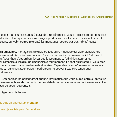
FAQ
Rechercher
Membres
Connexion
S'enregistrer
 éditer tous les messages à caractère répréhensible aussi rapidement que possible.
s admettez donc que tous les messages postés sur ces forums expriment la vue et
dérateurs, ou webmestres (excepté les messages postés par eux-même) et par
ffamatoires, menaçants, sexuels ou tout autre message qui violeraient les lois
permanente (et votre fournisseur d'accès à internet en sera informé). L'adresse IP
. Vous êtes d'accord sur le fait que le webmestre, l'administrateur et les
er n'importe quel sujet de discussion à tout moment. En tant qu'utilisateur, vous êtes
 seront stockées dans une base de données. Cependant, ces informations ne seront
re, l'administrateur, et les modérateurs ne peuvent pas être tenus pour
es données.
r. Ces cookies ne contiendront aucune information que vous aurez entré ci-après; ils
iquement utilisée afin de confirmer les détails de votre enregistrement ainsi que votre
s où vous l'oublieriez).
e règlement ci-dessus.
 je suis un photographe
cheap
ment, je ne fais pas d'argentique