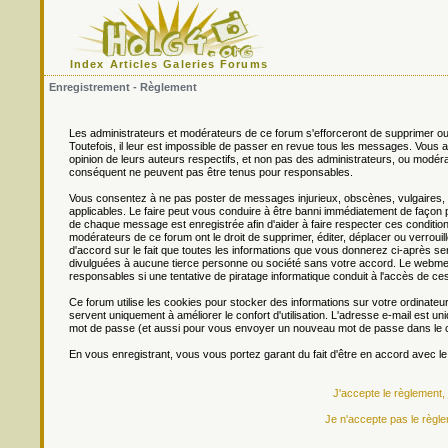
Index
Articles
Galeries
Forums
Enregistrement - Règlement
Les administrateurs et modérateurs de ce forum s'efforceront de supprimer ou
Toutefois, il leur est impossible de passer en revue tous les messages. Vou
opinion de leurs auteurs respectifs, et non pas des administrateurs, ou mo
conséquent ne peuvent pas être tenus pour responsables.
Vous consentez à ne pas poster de messages injurieux, obscènes, vulgaires, di
applicables. Le faire peut vous conduire à être banni immédiatement de façon 
de chaque message est enregistrée afin d'aider à faire respecter ces conditions
modérateurs de ce forum ont le droit de supprimer, éditer, déplacer ou verrouill
d'accord sur le fait que toutes les informations que vous donnerez ci-après
divulguées à aucune tierce personne ou société sans votre accord. Le webmest
responsables si une tentative de piratage informatique conduit à l'accès de c
Ce forum utilise les cookies pour stocker des informations sur votre ordinateu
servent uniquement à améliorer le confort d'utilisation. L'adresse e-mail est un
mot de passe (et aussi pour vous envoyer un nouveau mot de passe dans le ca
En vous enregistrant, vous vous portez garant du fait d'être en accord avec l
J'accepte le règlement,
Je n'accepte pas le règle