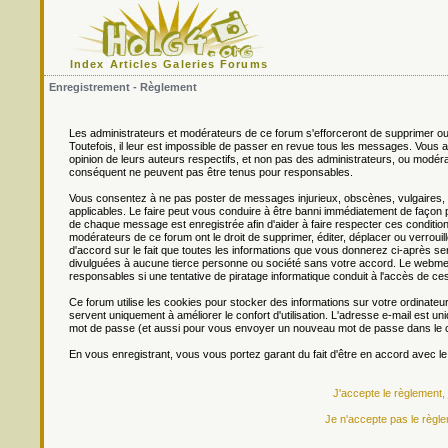
Index
Articles
Galeries
Forums
Enregistrement - Règlement
Les administrateurs et modérateurs de ce forum s'efforceront de supprimer ou
Toutefois, il leur est impossible de passer en revue tous les messages. Vou
opinion de leurs auteurs respectifs, et non pas des administrateurs, ou mo
conséquent ne peuvent pas être tenus pour responsables.
Vous consentez à ne pas poster de messages injurieux, obscènes, vulgaires, di
applicables. Le faire peut vous conduire à être banni immédiatement de façon 
de chaque message est enregistrée afin d'aider à faire respecter ces conditions
modérateurs de ce forum ont le droit de supprimer, éditer, déplacer ou verrouill
d'accord sur le fait que toutes les informations que vous donnerez ci-après
divulguées à aucune tierce personne ou société sans votre accord. Le webmest
responsables si une tentative de piratage informatique conduit à l'accès de c
Ce forum utilise les cookies pour stocker des informations sur votre ordinateu
servent uniquement à améliorer le confort d'utilisation. L'adresse e-mail est un
mot de passe (et aussi pour vous envoyer un nouveau mot de passe dans le ca
En vous enregistrant, vous vous portez garant du fait d'être en accord avec l
J'accepte le règlement,
Je n'accepte pas le règle