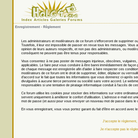
Index
Articles
Galeries
Forums
Enregistrement - Règlement
Les administrateurs et modérateurs de ce forum s'efforceront de supprimer ou
Toutefois, il leur est impossible de passer en revue tous les messages. Vou
opinion de leurs auteurs respectifs, et non pas des administrateurs, ou mo
conséquent ne peuvent pas être tenus pour responsables.
Vous consentez à ne pas poster de messages injurieux, obscènes, vulgaires, di
applicables. Le faire peut vous conduire à être banni immédiatement de façon 
de chaque message est enregistrée afin d'aider à faire respecter ces conditions
modérateurs de ce forum ont le droit de supprimer, éditer, déplacer ou verrouill
d'accord sur le fait que toutes les informations que vous donnerez ci-après
divulguées à aucune tierce personne ou société sans votre accord. Le webmest
responsables si une tentative de piratage informatique conduit à l'accès de c
Ce forum utilise les cookies pour stocker des informations sur votre ordinateu
servent uniquement à améliorer le confort d'utilisation. L'adresse e-mail est un
mot de passe (et aussi pour vous envoyer un nouveau mot de passe dans le ca
En vous enregistrant, vous vous portez garant du fait d'être en accord avec l
J'accepte le règlement,
Je n'accepte pas le règle