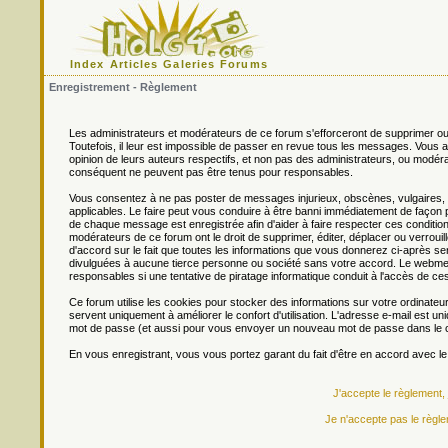
Index
Articles
Galeries
Forums
Enregistrement - Règlement
Les administrateurs et modérateurs de ce forum s'efforceront de supprimer ou
Toutefois, il leur est impossible de passer en revue tous les messages. Vou
opinion de leurs auteurs respectifs, et non pas des administrateurs, ou mo
conséquent ne peuvent pas être tenus pour responsables.
Vous consentez à ne pas poster de messages injurieux, obscènes, vulgaires, di
applicables. Le faire peut vous conduire à être banni immédiatement de façon 
de chaque message est enregistrée afin d'aider à faire respecter ces conditions
modérateurs de ce forum ont le droit de supprimer, éditer, déplacer ou verrouill
d'accord sur le fait que toutes les informations que vous donnerez ci-après
divulguées à aucune tierce personne ou société sans votre accord. Le webmest
responsables si une tentative de piratage informatique conduit à l'accès de c
Ce forum utilise les cookies pour stocker des informations sur votre ordinateu
servent uniquement à améliorer le confort d'utilisation. L'adresse e-mail est un
mot de passe (et aussi pour vous envoyer un nouveau mot de passe dans le ca
En vous enregistrant, vous vous portez garant du fait d'être en accord avec l
J'accepte le règlement,
Je n'accepte pas le règle