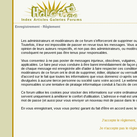
Index
Articles
Galeries
Forums
Enregistrement - Règlement
Les administrateurs et modérateurs de ce forum s'efforceront de supprimer ou
Toutefois, il leur est impossible de passer en revue tous les messages. Vou
opinion de leurs auteurs respectifs, et non pas des administrateurs, ou mo
conséquent ne peuvent pas être tenus pour responsables.
Vous consentez à ne pas poster de messages injurieux, obscènes, vulgaires, di
applicables. Le faire peut vous conduire à être banni immédiatement de façon 
de chaque message est enregistrée afin d'aider à faire respecter ces conditions
modérateurs de ce forum ont le droit de supprimer, éditer, déplacer ou verrouill
d'accord sur le fait que toutes les informations que vous donnerez ci-après
divulguées à aucune tierce personne ou société sans votre accord. Le webmest
responsables si une tentative de piratage informatique conduit à l'accès de c
Ce forum utilise les cookies pour stocker des informations sur votre ordinateu
servent uniquement à améliorer le confort d'utilisation. L'adresse e-mail est un
mot de passe (et aussi pour vous envoyer un nouveau mot de passe dans le ca
En vous enregistrant, vous vous portez garant du fait d'être en accord avec l
J'accepte le règlement,
Je n'accepte pas le règle