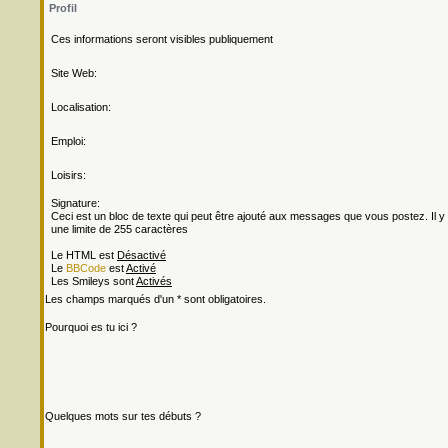
Profil
Ces informations seront visibles publiquement
Site Web:
Localisation:
Emploi:
Loisirs:
Signature:
Ceci est un bloc de texte qui peut être ajouté aux messages que vous postez. Il y
une limite de 255 caractères
Le HTML est
Désactivé
Le
BBCode
est
Activé
Les Smileys sont
Activés
Les champs marqués d'un * sont obligatoires.
Pourquoi es tu ici ?
Quelques mots sur tes débuts ?