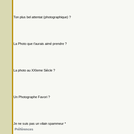
Ton plus bel attentat (photographique) ?
La Photo que t'aurais aimé prendre ?
La photo au XXIeme Siècle ?
Un Photographe Favori ?
Je ne suis pas un vilain spammeur *
Préférences