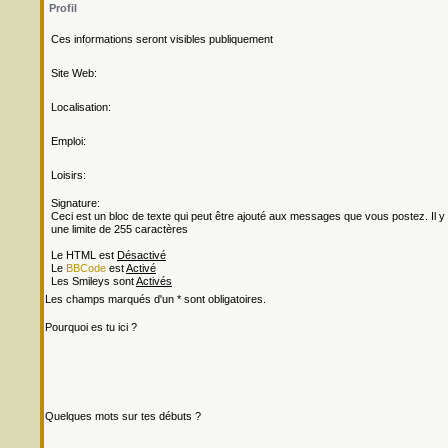
Profil
Ces informations seront visibles publiquement
Site Web:
Localisation:
Emploi:
Loisirs:
Signature:
Ceci est un bloc de texte qui peut être ajouté aux messages que vous postez. Il y
une limite de 255 caractères
Le HTML est
Désactivé
Le
BBCode
est
Activé
Les Smileys sont
Activés
Les champs marqués d'un * sont obligatoires.
Pourquoi es tu ici ?
Quelques mots sur tes débuts ?