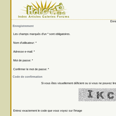
Index
Articles
Galeries
Forums
Enre
Enregistrement
Les champs marqués d'un * sont obligatoires.
Nom d'utilisateur: *
Adresse e-mail: *
Mot de passe: *
Confirmer le mot de passe: *
Code de confirmation
Si vous êtes visuellement déficient ou si vous ne pouvez lire
Entrez exactement le code que vous voyez sur l'image