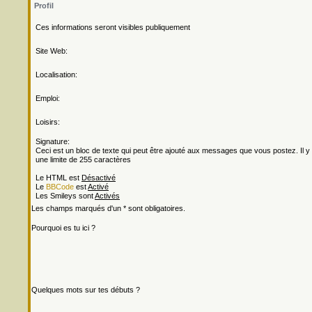
Profil
Ces informations seront visibles publiquement
Site Web:
Localisation:
Emploi:
Loisirs:
Signature:
Ceci est un bloc de texte qui peut être ajouté aux messages que vous postez. Il y
une limite de 255 caractères
Le HTML est
Désactivé
Le
BBCode
est
Activé
Les Smileys sont
Activés
Les champs marqués d'un * sont obligatoires.
Pourquoi es tu ici ?
Quelques mots sur tes débuts ?