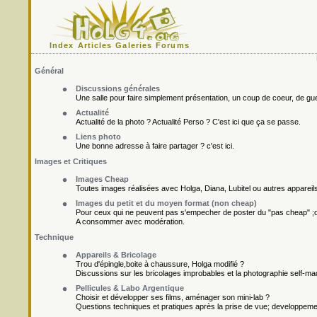
Index
Articles
Galeries
Forums
Général
Discussions générales
Une salle pour faire simplement présentation, un coup de coeur, de gueu
Actualité
Actualité de la photo ? Actualité Perso ? C'est ici que ça se passe.
Liens photo
Une bonne adresse à faire partager ? c'est ici.
Images et Critiques
Images Cheap
Toutes images réalisées avec Holga, Diana, Lubitel ou autres appareil
Images du petit et du moyen format (non cheap)
Pour ceux qui ne peuvent pas s'empecher de poster du "pas cheap" ;o
A consommer avec modération.
Technique
Appareils & Bricolage
Trou d'épingle,boite à chaussure, Holga modifié ?
Discussions sur les bricolages improbables et la photographie self-ma
Pellicules & Labo Argentique
Choisir et développer ses films, aménager son mini-lab ?
Questions techniques et pratiques après la prise de vue; developpement