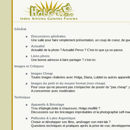
Index
Articles
Galeries
Forums
Général
Discussions générales
Une salle pour faire simplement présentation, un coup de coeur, de gueu
Actualité
Actualité de la photo ? Actualité Perso ? C'est ici que ça se passe.
Liens photo
Une bonne adresse à faire partager ? c'est ici.
Images et Critiques
Images Cheap
Toutes images réalisées avec Holga, Diana, Lubitel ou autres appareil
Images du petit et du moyen format (non cheap)
Pour ceux qui ne peuvent pas s'empecher de poster du "pas cheap" ;o
A consommer avec modération.
Technique
Appareils & Bricolage
Trou d'épingle,boite à chaussure, Holga modifié ?
Discussions sur les bricolages improbables et la photographie self-ma
Pellicules & Labo Argentique
Choisir et développer ses films, aménager son mini-lab ?
Questions techniques et pratiques après la prise de vue; developpement