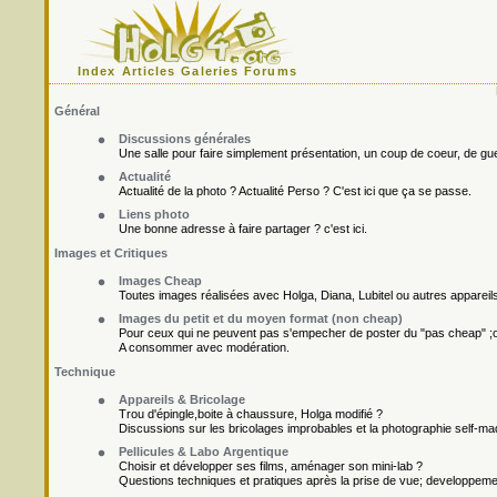
Index
Articles
Galeries
Forums
Général
Discussions générales
Une salle pour faire simplement présentation, un coup de coeur, de gueu
Actualité
Actualité de la photo ? Actualité Perso ? C'est ici que ça se passe.
Liens photo
Une bonne adresse à faire partager ? c'est ici.
Images et Critiques
Images Cheap
Toutes images réalisées avec Holga, Diana, Lubitel ou autres appareil
Images du petit et du moyen format (non cheap)
Pour ceux qui ne peuvent pas s'empecher de poster du "pas cheap" ;o
A consommer avec modération.
Technique
Appareils & Bricolage
Trou d'épingle,boite à chaussure, Holga modifié ?
Discussions sur les bricolages improbables et la photographie self-ma
Pellicules & Labo Argentique
Choisir et développer ses films, aménager son mini-lab ?
Questions techniques et pratiques après la prise de vue; developpement