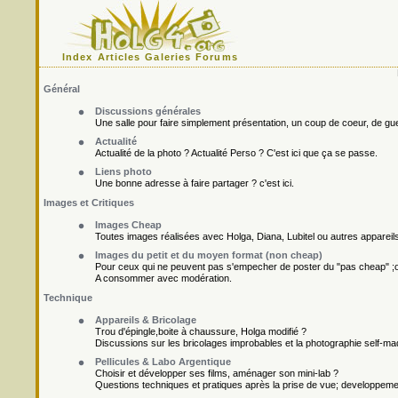
Index
Articles
Galeries
Forums
Général
Discussions générales
Une salle pour faire simplement présentation, un coup de coeur, de gueu
Actualité
Actualité de la photo ? Actualité Perso ? C'est ici que ça se passe.
Liens photo
Une bonne adresse à faire partager ? c'est ici.
Images et Critiques
Images Cheap
Toutes images réalisées avec Holga, Diana, Lubitel ou autres appareil
Images du petit et du moyen format (non cheap)
Pour ceux qui ne peuvent pas s'empecher de poster du "pas cheap" ;o
A consommer avec modération.
Technique
Appareils & Bricolage
Trou d'épingle,boite à chaussure, Holga modifié ?
Discussions sur les bricolages improbables et la photographie self-ma
Pellicules & Labo Argentique
Choisir et développer ses films, aménager son mini-lab ?
Questions techniques et pratiques après la prise de vue; developpement