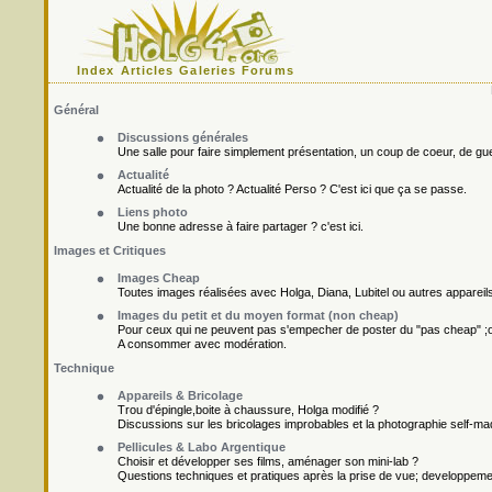
Index
Articles
Galeries
Forums
Général
Discussions générales
Une salle pour faire simplement présentation, un coup de coeur, de gueu
Actualité
Actualité de la photo ? Actualité Perso ? C'est ici que ça se passe.
Liens photo
Une bonne adresse à faire partager ? c'est ici.
Images et Critiques
Images Cheap
Toutes images réalisées avec Holga, Diana, Lubitel ou autres appareil
Images du petit et du moyen format (non cheap)
Pour ceux qui ne peuvent pas s'empecher de poster du "pas cheap" ;o
A consommer avec modération.
Technique
Appareils & Bricolage
Trou d'épingle,boite à chaussure, Holga modifié ?
Discussions sur les bricolages improbables et la photographie self-ma
Pellicules & Labo Argentique
Choisir et développer ses films, aménager son mini-lab ?
Questions techniques et pratiques après la prise de vue; developpement