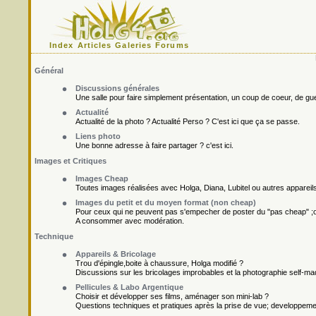
Index
Articles
Galeries
Forums
Général
Discussions générales
Une salle pour faire simplement présentation, un coup de coeur, de gueu
Actualité
Actualité de la photo ? Actualité Perso ? C'est ici que ça se passe.
Liens photo
Une bonne adresse à faire partager ? c'est ici.
Images et Critiques
Images Cheap
Toutes images réalisées avec Holga, Diana, Lubitel ou autres appareil
Images du petit et du moyen format (non cheap)
Pour ceux qui ne peuvent pas s'empecher de poster du "pas cheap" ;o
A consommer avec modération.
Technique
Appareils & Bricolage
Trou d'épingle,boite à chaussure, Holga modifié ?
Discussions sur les bricolages improbables et la photographie self-ma
Pellicules & Labo Argentique
Choisir et développer ses films, aménager son mini-lab ?
Questions techniques et pratiques après la prise de vue; developpement