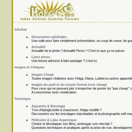
Index
Articles
Galeries
Forums
Général
Discussions générales
Une salle pour faire simplement présentation, un coup de coeur, de gueu
Actualité
Actualité de la photo ? Actualité Perso ? C'est ici que ça se passe.
Liens photo
Une bonne adresse à faire partager ? c'est ici.
Images et Critiques
Images Cheap
Toutes images réalisées avec Holga, Diana, Lubitel ou autres appareil
Images du petit et du moyen format (non cheap)
Pour ceux qui ne peuvent pas s'empecher de poster du "pas cheap" ;o
A consommer avec modération.
Technique
Appareils & Bricolage
Trou d'épingle,boite à chaussure, Holga modifié ?
Discussions sur les bricolages improbables et la photographie self-ma
Pellicules & Labo Argentique
Choisir et développer ses films, aménager son mini-lab ?
Questions techniques et pratiques après la prise de vue; developpement