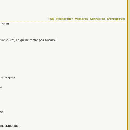
FAQ
Rechercher
Membres
Connexion
S'enregistrer
Forum
le ? Bref, ce qui ne rentre pas ailleurs !
s exotiques.
).
de !
, tirage, etc.