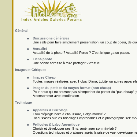
Index
Articles
Galeries
Forums
Général
Discussions générales
Une salle pour faire simplement présentation, un coup de coeur, de gueu
Actualité
Actualité de la photo ? Actualité Perso ? C'est ici que ça se passe.
Liens photo
Une bonne adresse à faire partager ? c'est ici.
Images et Critiques
Images Cheap
Toutes images réalisées avec Holga, Diana, Lubitel ou autres appareil
Images du petit et du moyen format (non cheap)
Pour ceux qui ne peuvent pas s'empecher de poster du "pas cheap" ;o
A consommer avec modération.
Technique
Appareils & Bricolage
Trou d'épingle,boite à chaussure, Holga modifié ?
Discussions sur les bricolages improbables et la photographie self-ma
Pellicules & Labo Argentique
Choisir et développer ses films, aménager son mini-lab ?
Questions techniques et pratiques après la prise de vue; developpement