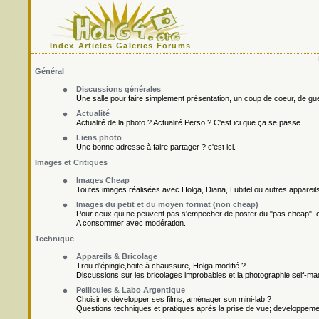
Index
Articles
Galeries
Forums
Général
Discussions générales
Une salle pour faire simplement présentation, un coup de coeur, de gueu
Actualité
Actualité de la photo ? Actualité Perso ? C'est ici que ça se passe.
Liens photo
Une bonne adresse à faire partager ? c'est ici.
Images et Critiques
Images Cheap
Toutes images réalisées avec Holga, Diana, Lubitel ou autres appareil
Images du petit et du moyen format (non cheap)
Pour ceux qui ne peuvent pas s'empecher de poster du "pas cheap" ;o
A consommer avec modération.
Technique
Appareils & Bricolage
Trou d'épingle,boite à chaussure, Holga modifié ?
Discussions sur les bricolages improbables et la photographie self-ma
Pellicules & Labo Argentique
Choisir et développer ses films, aménager son mini-lab ?
Questions techniques et pratiques après la prise de vue; developpement