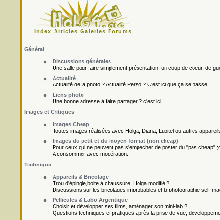
Index
Articles
Galeries
Forums
Général
Discussions générales
Une salle pour faire simplement présentation, un coup de coeur, de gueu
Actualité
Actualité de la photo ? Actualité Perso ? C'est ici que ça se passe.
Liens photo
Une bonne adresse à faire partager ? c'est ici.
Images et Critiques
Images Cheap
Toutes images réalisées avec Holga, Diana, Lubitel ou autres appareil
Images du petit et du moyen format (non cheap)
Pour ceux qui ne peuvent pas s'empecher de poster du "pas cheap" ;o
A consommer avec modération.
Technique
Appareils & Bricolage
Trou d'épingle,boite à chaussure, Holga modifié ?
Discussions sur les bricolages improbables et la photographie self-ma
Pellicules & Labo Argentique
Choisir et développer ses films, aménager son mini-lab ?
Questions techniques et pratiques après la prise de vue; developpement