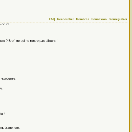
FAQ
Rechercher
Membres
Connexion
S'enregistrer
Forum
le ? Bref, ce qui ne rentre pas ailleurs !
s exotiques.
).
de !
, tirage, etc.