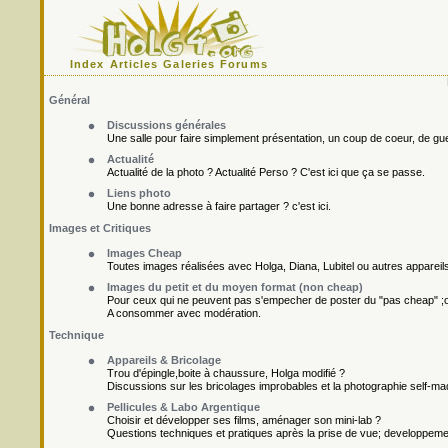
Index
Articles
Galeries
Forums
Général
Discussions générales
Une salle pour faire simplement présentation, un coup de coeur, de gueu
Actualité
Actualité de la photo ? Actualité Perso ? C'est ici que ça se passe.
Liens photo
Une bonne adresse à faire partager ? c'est ici.
Images et Critiques
Images Cheap
Toutes images réalisées avec Holga, Diana, Lubitel ou autres appareil
Images du petit et du moyen format (non cheap)
Pour ceux qui ne peuvent pas s'empecher de poster du "pas cheap" ;o
A consommer avec modération.
Technique
Appareils & Bricolage
Trou d'épingle,boite à chaussure, Holga modifié ?
Discussions sur les bricolages improbables et la photographie self-ma
Pellicules & Labo Argentique
Choisir et développer ses films, aménager son mini-lab ?
Questions techniques et pratiques après la prise de vue; developpement